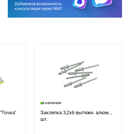
в наличии
"Точка"
Заклепка 3,2х6 вытяжн. алюм. ,
шт.