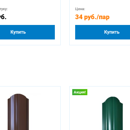
уку:
Цена:
уб.
34 руб.
/пар
Купить
Купить
Акция!