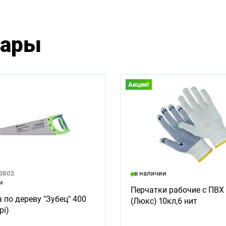
вары
Акция!
23802
в наличии
и
Перчатки рабочие с ПВХ 
 по дереву "Зубец" 400
(Люкс) 10кл,6 нит
pi)