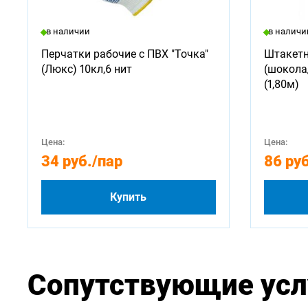
в наличии
в наличи
Перчатки рабочие с ПВХ "Точка"
Штакетн
(Люкс) 10кл,6 нит
(шокола
(1,80м)
Цена:
Цена:
34 руб.
/пар
86 руб
Купить
Сопутствующие усл