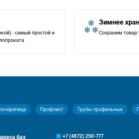
Зимнее хра
ой) - самый простой и
Сохраним товар 
ллопроката
лочерепица
Профлист
Трубы профильные
+7 (4872) 250-777
дреса баз