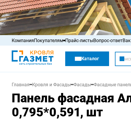
Компания
Покупателям
Прайс-листы
Вопрос-ответ
Вак
Акции
Каталог
Распродажа
Главная
Кровля и Фасады
Фасады
Фасадные панел
Панель фасадная Ал
0,795*0,591, шт