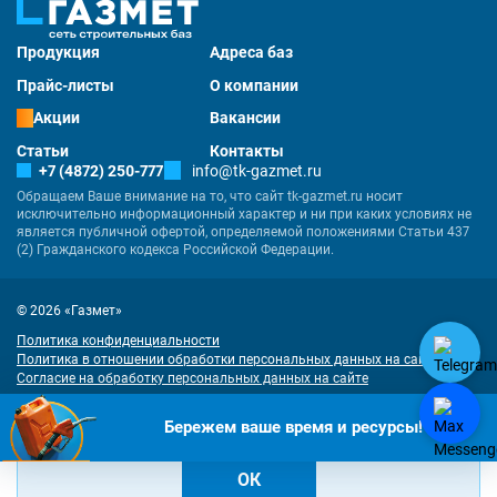
Продукция
Адреса баз
Прайс-листы
О компании
Акции
Вакансии
Статьи
Контакты
+7 (4872) 250-777
info@tk-gazmet.ru
Обращаем Ваше внимание на то, что сайт tk-gazmet.ru носит
исключительно информационный характер и ни при каких условиях не
является публичной офертой, определяемой положениями Статьи 437
(2) Гражданского кодекса Российской Федерации.
© 2026 «Газмет»
Политика конфиденциальности
Политика в отношении обработки персональных данных на сайте
Согласие на обработку персональных данных на сайте
Разработка
и
продвижение сайта
— «Имиджмарк»
"Наш сайт использует куки. Продолжая им пользоваться, вы соглашаетесь
Бережем ваше время и ресурсы!
на обработку персональных данных в соответствии с
политикой
конфиденциальности
и
согласием на обработку cookies
.
ОК