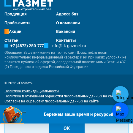
Продукция
Адреса баз
Прайс-листы
О компании
Акции
Вакансии
Статьи
Контакты
+7 (4872) 250-777
info@tk-gazmet.ru
Обращаем Ваше внимание на то, что сайт tk-gazmet.ru носит
исключительно информационный характер и ни при каких условиях не
является публичной офертой, определяемой положениями Статьи 437
(2) Гражданского кодекса Российской Федерации.
© 2026 «Газмет»
Политика конфиденциальности
Политика в отношении обработки персональных данных на сайте
Согласие на обработку персональных данных на сайте
Разработка
и
продвижение сайта
— «Имиджмарк»
"Наш сайт использует куки. Продолжая им пользоваться, вы соглашаетесь
Бережем ваше время и ресурсы!
на обработку персональных данных в соответствии с
политикой
конфиденциальности
и
согласием на обработку cookies
.
ОК