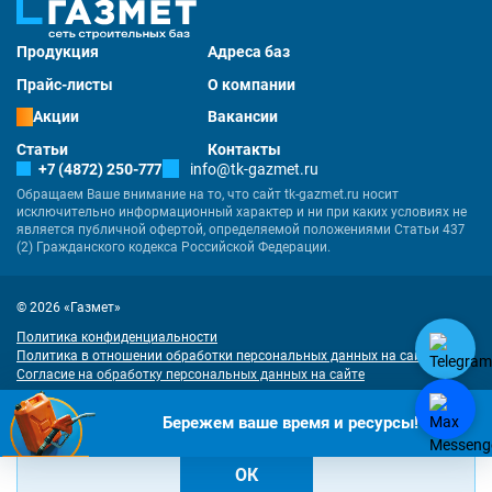
Продукция
Адреса баз
Прайс-листы
О компании
Акции
Вакансии
Статьи
Контакты
+7 (4872) 250-777
info@tk-gazmet.ru
Обращаем Ваше внимание на то, что сайт tk-gazmet.ru носит
исключительно информационный характер и ни при каких условиях не
является публичной офертой, определяемой положениями Статьи 437
(2) Гражданского кодекса Российской Федерации.
© 2026 «Газмет»
Политика конфиденциальности
Политика в отношении обработки персональных данных на сайте
Согласие на обработку персональных данных на сайте
Разработка
и
продвижение сайта
— «Имиджмарк»
"Наш сайт использует куки. Продолжая им пользоваться, вы соглашаетесь
Бережем ваше время и ресурсы!
на обработку персональных данных в соответствии с
политикой
конфиденциальности
и
согласием на обработку cookies
.
ОК