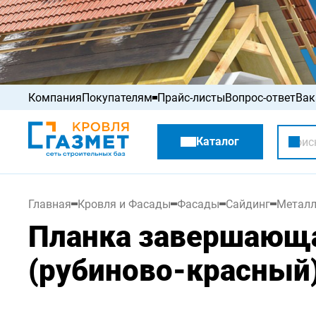
Компания
Покупателям
Прайс-листы
Вопрос-ответ
Вак
Акции
Каталог
Распродажа
Главная
Кровля и Фасады
Фасады
Сайдинг
Металл
Планка завершающа
(рубиново-красный)