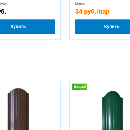
уку:
Цена:
уб.
34 руб.
/пар
Купить
Купить
Акция!