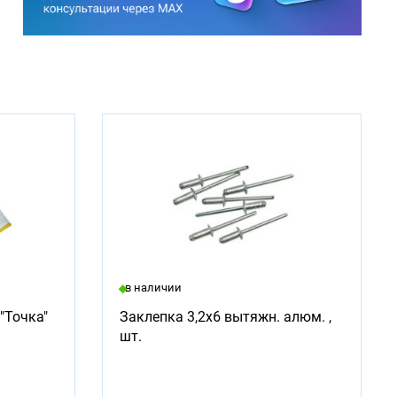
в наличии
"Точка"
Заклепка 3,2х6 вытяжн. алюм. ,
шт.