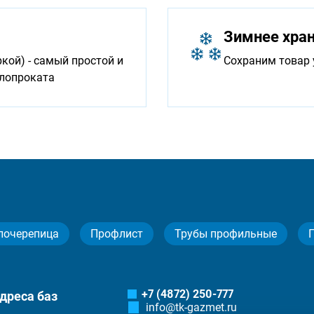
Зимнее хра
ой) - самый простой и
Сохраним товар 
ллопроката
лочерепица
Профлист
Трубы профильные
+7 (4872) 250-777
дреса баз
info@tk-gazmet.ru