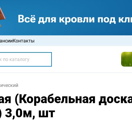
ансии
Контакты
ический
я (Корабельная доска
 3,0м, шт