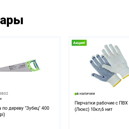
вары
Акция!
23802
в наличии
и
Перчатки рабочие с ПВХ 
 по дереву "Зубец" 400
(Люкс) 10кл,6 нит
pi)