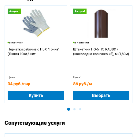
Акция!
Акция!
в наличии
в наличии
Перчатки рабочие с ПВХ "Точка"
Штакетник ПО-5 ПЭ RAL8017
(Люкс) 10кл,6 нит
(шоколадно-коричневый), м (1,80м)
Цена:
Цена:
34 руб.
/пар
86 руб.
/м
Купить
Выбрать
Сопутствующие услуги