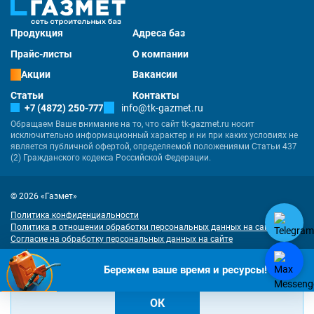
Продукция
Адреса баз
Прайс-листы
О компании
Акции
Вакансии
Статьи
Контакты
+7 (4872) 250-777
info@tk-gazmet.ru
Обращаем Ваше внимание на то, что сайт tk-gazmet.ru носит
исключительно информационный характер и ни при каких условиях не
является публичной офертой, определяемой положениями Статьи 437
(2) Гражданского кодекса Российской Федерации.
© 2026 «Газмет»
Политика конфиденциальности
Политика в отношении обработки персональных данных на сайте
Согласие на обработку персональных данных на сайте
Разработка
и
продвижение сайта
— «Имиджмарк»
"Наш сайт использует куки. Продолжая им пользоваться, вы соглашаетесь
Бережем ваше время и ресурсы!
на обработку персональных данных в соответствии с
политикой
конфиденциальности
и
согласием на обработку cookies
.
ОК