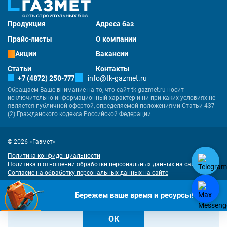
Продукция
Адреса баз
Прайс-листы
О компании
Акции
Вакансии
Статьи
Контакты
+7 (4872) 250-777
info@tk-gazmet.ru
Обращаем Ваше внимание на то, что сайт tk-gazmet.ru носит
исключительно информационный характер и ни при каких условиях не
является публичной офертой, определяемой положениями Статьи 437
(2) Гражданского кодекса Российской Федерации.
© 2026 «Газмет»
Политика конфиденциальности
Политика в отношении обработки персональных данных на сайте
Согласие на обработку персональных данных на сайте
Разработка
и
продвижение сайта
— «Имиджмарк»
"Наш сайт использует куки. Продолжая им пользоваться, вы соглашаетесь
Бережем ваше время и ресурсы!
на обработку персональных данных в соответствии с
политикой
конфиденциальности
и
согласием на обработку cookies
.
ОК