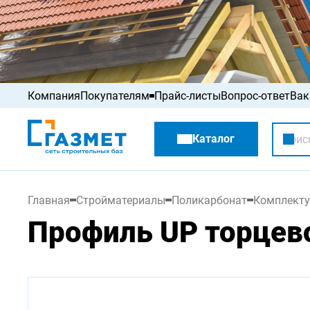
Компания
Покупателям
Прайс-листы
Вопрос-ответ
Вак
Акции
Каталог
Распродажа
Главная
Стройматериалы
Поликарбонат
Комплекту
Профиль UP торцев