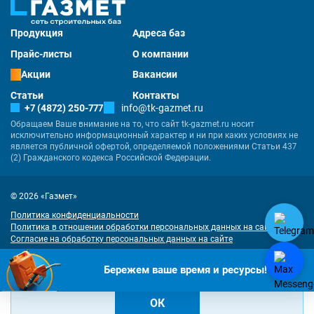
Продукция
Адреса баз
Прайс-листы
О компании
Акции
Вакансии
Статьи
Контакты
+7 (4872) 250-777
info@tk-gazmet.ru
Обращаем Ваше внимание на то, что сайт tk-gazmet.ru носит
исключительно информационный характер и ни при каких условиях не
является публичной офертой, определяемой положениями Статьи 437
(2) Гражданского кодекса Российской Федерации.
© 2026 «Газмет»
Политика конфиденциальности
Политика в отношении обработки персональных данных на сайте
Согласие на обработку персональных данных на сайте
Разработка
и
продвижение сайта
— «Имиджмарк»
"Наш сайт использует куки. Продолжая им пользоваться, вы соглашаетесь
Бережем ваше время и ресурсы!
на обработку персональных данных в соответствии с
политикой
конфиденциальности
и
согласием на обработку cookies
.
ОК