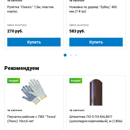
в наличии
в наличии
Рулетка "Classic" 7,5м, пластик.
Ножовка по дереву "Зубец" 400
корпус.
мм.(7-8 tpi)
Цена за штуку:
Цена за штуку:
270 руб.
583 руб.
Купить
Купить
Рекомендуем
Акция!
Акция!
в наличии
в наличии
Перчатки рабочие с ПВХ "Точка"
Штакетник ПО-5 ПЭ RAL8017
(Люкс) 10кл,6 нит
(шоколадно-коричневый), м (1,80м)