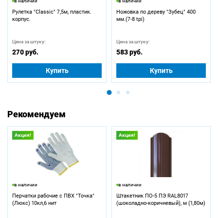
в наличии
в наличии
Рулетка "Classic" 7,5м, пластик.
Ножовка по дереву "Зубец" 400
корпус.
мм.(7-8 tpi)
Цена за штуку:
Цена за штуку:
270 руб.
583 руб.
Купить
Купить
Рекомендуем
Акция!
Акция!
в наличии
в наличии
Перчатки рабочие с ПВХ "Точка"
Штакетник ПО-5 ПЭ RAL8017
(Люкс) 10кл,6 нит
(шоколадно-коричневый), м (1,80м)