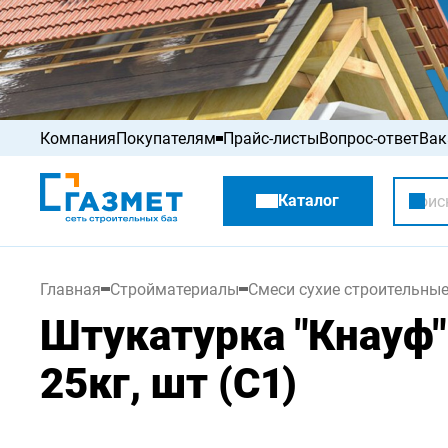
Компания
Покупателям
Прайс-листы
Вопрос-ответ
Вак
Акции
Каталог
Распродажа
Главная
Стройматериалы
Смеси сухие строительны
Штукатурка "Кнауф"
25кг, шт (С1)