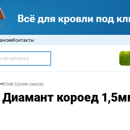
ансии
Контакты
е
Клей (сухие смеси)
 Диамант короед 1,5м