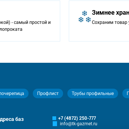
Зимнее хра
ой) - самый простой и
Сохраним товар 
ллопроката
лочерепица
Профлист
Трубы профильные
+7 (4872) 250-777
дреса баз
info@tk-gazmet.ru