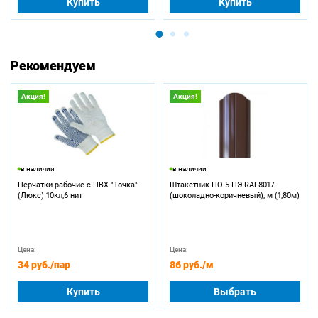
Купить
Купить
Рекомендуем
Акция!
Акция!
в наличии
в наличии
Перчатки рабочие с ПВХ "Точка"
Штакетник ПО-5 ПЭ RAL8017
(Люкс) 10кл,6 нит
(шоколадно-коричневый), м (1,80м)
Цена:
Цена:
34 руб.
/пар
86 руб.
/м
Купить
Выбрать