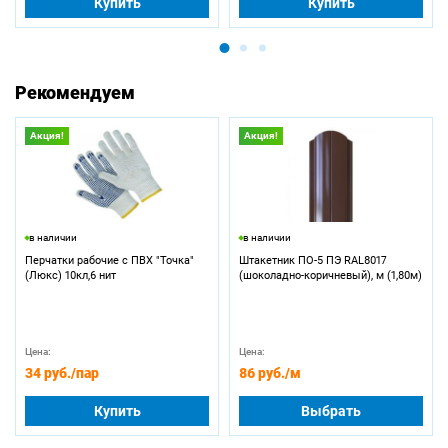
Купить
Купить
Рекомендуем
Акция!
Акция!
в наличии
в наличии
Перчатки рабочие с ПВХ "Точка"
Штакетник ПО-5 ПЭ RAL8017
(Люкс) 10кл,6 нит
(шоколадно-коричневый), м (1,80м)
Цена:
Цена:
34 руб.
/пар
86 руб.
/м
Купить
Выбрать