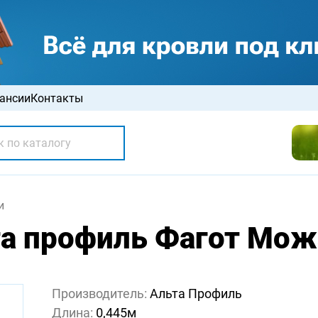
ансии
Контакты
и
а профиль Фагот Мож
Производитель:
Альта Профиль
Длина:
0,445м