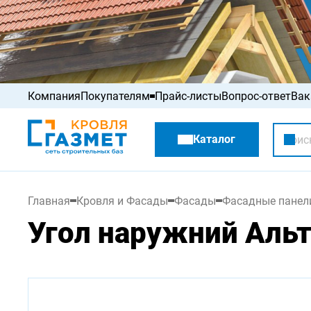
Компания
Покупателям
Прайс-листы
Вопрос-ответ
Вак
Акции
Каталог
Распродажа
Главная
Кровля и Фасады
Фасады
Фасадные панел
Угол наружний Альт