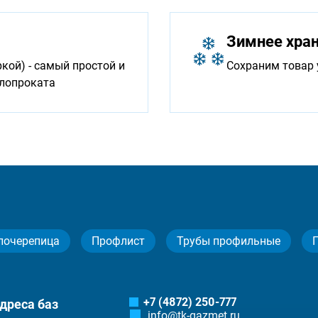
Зимнее хра
ой) - самый простой и
Сохраним товар 
ллопроката
лочерепица
Профлист
Трубы профильные
+7 (4872) 250-777
дреса баз
info@tk-gazmet.ru