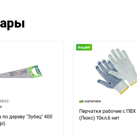
вары
Акция!
23802
в наличии
и
Перчатки рабочие с ПВХ 
 по дереву "Зубец" 400
(Люкс) 10кл,6 нит
pi)