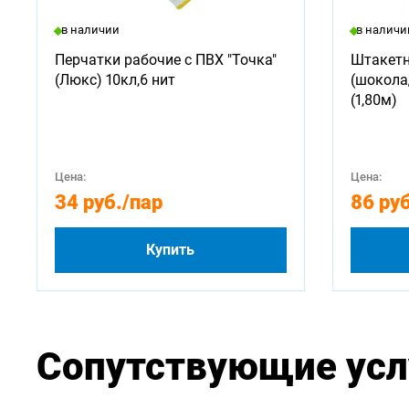
в наличии
в наличи
Перчатки рабочие с ПВХ "Точка"
Штакетн
(Люкс) 10кл,6 нит
(шокола
(1,80м)
Цена:
Цена:
34 руб.
/пар
86 руб
Купить
Сопутствующие усл