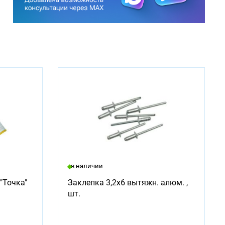
в наличии
"Точка"
Заклепка 3,2х6 вытяжн. алюм. ,
шт.