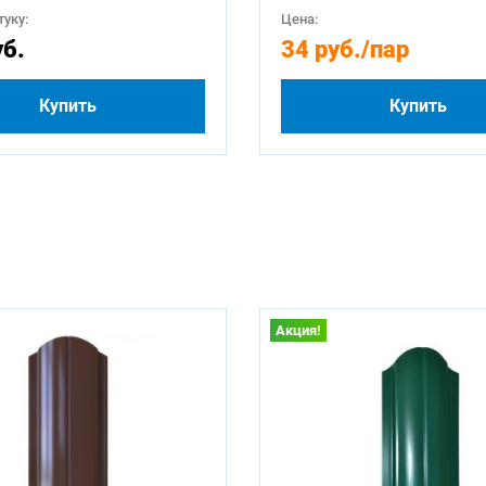
уку:
Цена:
уб.
34 руб.
/пар
Купить
Купить
Акция!