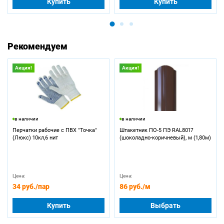
Купить
Купить
Рекомендуем
Акция!
Акция!
в наличии
в наличии
Перчатки рабочие с ПВХ "Точка"
Штакетник ПО-5 ПЭ RAL8017
(Люкс) 10кл,6 нит
(шоколадно-коричневый), м (1,80м)
Цена:
Цена:
34 руб.
/пар
86 руб.
/м
Купить
Выбрать