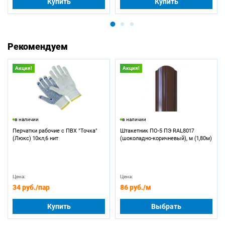
Купить
Купить
Рекомендуем
Акция!
Акция!
в наличии
в наличии
Перчатки рабочие с ПВХ "Точка"
Штакетник ПО-5 ПЭ RAL8017
(Люкс) 10кл,6 нит
(шоколадно-коричневый), м (1,80м)
Цена:
Цена:
34 руб.
/пар
86 руб.
/м
Купить
Выбрать