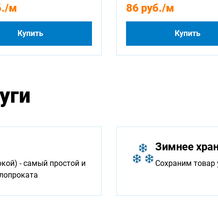
.
/м
86 руб.
/м
Купить
Купить
уги
Зимнее хра
ой) - самый простой и
Сохраним товар 
ллопроката