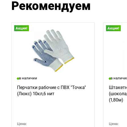
Рекомендуем
Акция!
Акция!
в наличии
в наличи
Перчатки рабочие с ПВХ "Точка"
Штакетн
(Люкс) 10кл,6 нит
(шокола
(1,80м)
Цена:
Цена: