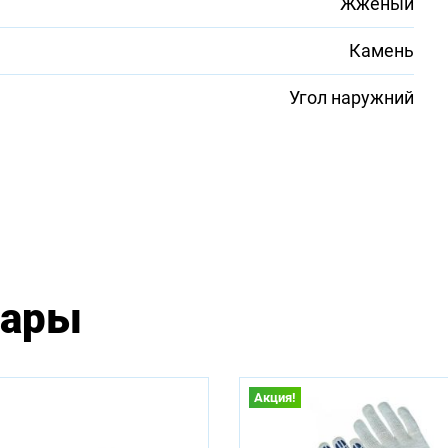
Жженый
Камень
Угол наружний
вары
Акция!