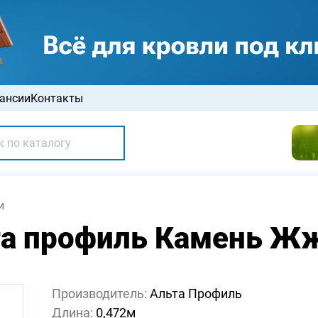
ансии
Контакты
и
та профиль Камень Ж
Производитель:
Альта Профиль
Длина:
0,472м