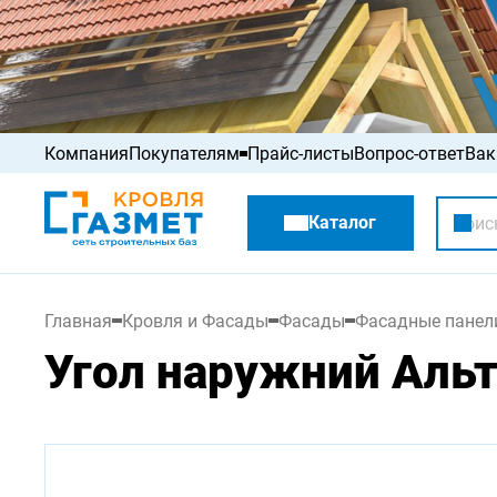
Компания
Покупателям
Прайс-листы
Вопрос-ответ
Вак
Акции
Каталог
Распродажа
Главная
Кровля и Фасады
Фасады
Фасадные панел
Угол наружний Аль