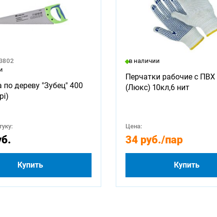
23802
в наличии
и
Перчатки рабочие с ПВХ 
 по дереву "Зубец" 400
(Люкс) 10кл,6 нит
pi)
уку:
Цена:
уб.
34 руб.
/пар
Купить
Купить