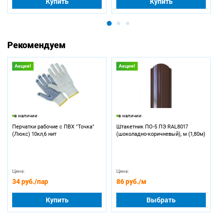
Купить
Купить
Рекомендуем
Акция!
Акция!
в наличии
в наличии
Перчатки рабочие с ПВХ "Точка"
Штакетник ПО-5 ПЭ RAL8017
(Люкс) 10кл,6 нит
(шоколадно-коричневый), м (1,80м)
Цена:
Цена:
34 руб.
/пар
86 руб.
/м
Купить
Выбрать