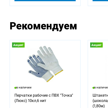
Рекомендуем
Акция!
Акция!
в наличии
в наличи
Перчатки рабочие с ПВХ "Точка"
Штакетн
(Люкс) 10кл,6 нит
(шокола
(1,80м)