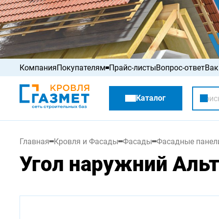
Компания
Покупателям
Прайс-листы
Вопрос-ответ
Вак
Акции
Каталог
Распродажа
Главная
Кровля и Фасады
Фасады
Фасадные панел
Угол наружний Альт