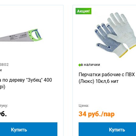
Акция!
23802
в наличии
и
Перчатки рабочие с ПВХ 
 по дереву "Зубец" 400
(Люкс) 10кл,6 нит
pi)
уку:
Цена:
уб.
34 руб.
/пар
Купить
Купить