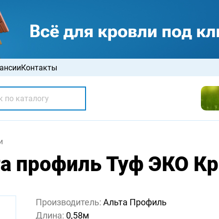
ансии
Контакты
и
а профиль Туф ЭКО К
Производитель:
Альта Профиль
Длина:
0,58м