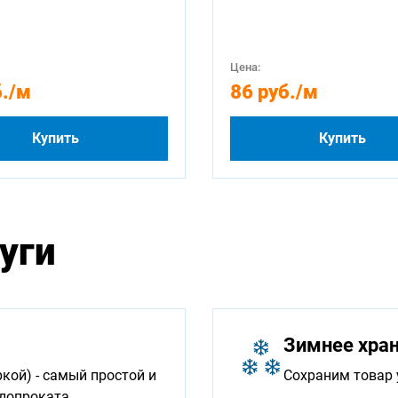
Цена:
.
/м
86 руб.
/м
Купить
Купить
уги
Зимнее хра
ой) - самый простой и
Сохраним товар 
ллопроката