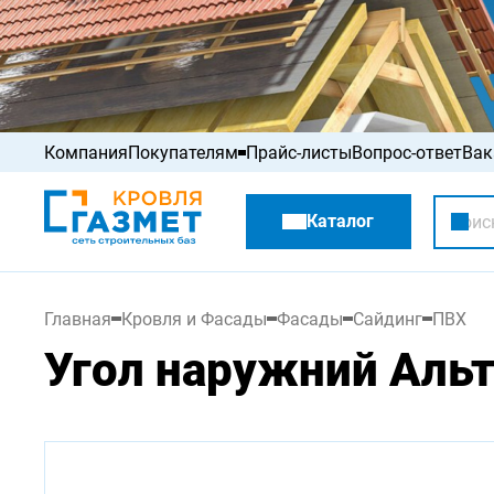
Компания
Покупателям
Прайс-листы
Вопрос-ответ
Вак
Акции
Каталог
Распродажа
Главная
Кровля и Фасады
Фасады
Сайдинг
ПВХ
Угол наружний Альт