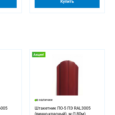
Купить
Акция!
в наличии
6005
Штакетник ПО-5 ПЭ RAL3005
(винно-красный), м (1,80м)