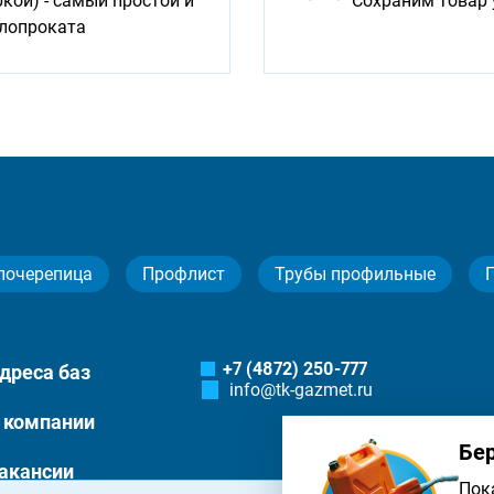
ой) - самый простой и
Сохраним товар 
ллопроката
лочерепица
Профлист
Трубы профильные
+7 (4872) 250-777
дреса баз
info@tk-gazmet.ru
 компании
Бе
акансии
Пок