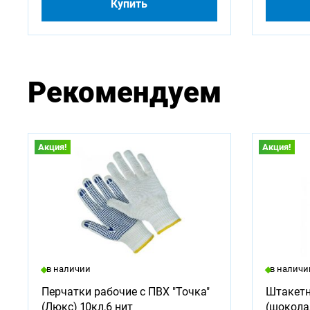
Купить
Рекомендуем
Акция!
Акция!
в наличии
в наличи
Перчатки рабочие с ПВХ "Точка"
Штакетн
(Люкс) 10кл,6 нит
(шокола