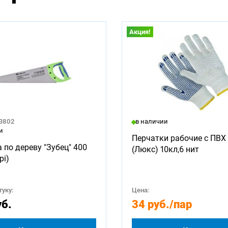
Акция!
23802
в наличии
и
Перчатки рабочие с ПВХ 
 по дереву "Зубец" 400
(Люкс) 10кл,6 нит
pi)
уку:
Цена:
уб.
34 руб.
/пар