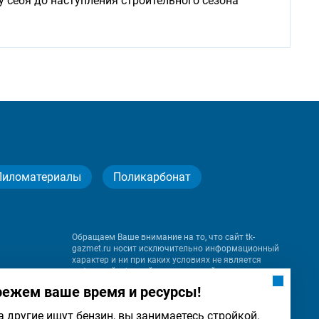
у себя до наступления строительного сезона
Пиломатериалы
Поликарбонат
Обращаем Ваше внимание на то, что сайт tk-
gazmet.ru носит исключительно информационный
характер и ни при каких условиях не является
публичной офертой, определяемой положениями
Статьи 437 (2) Гражданского кодекса Российской
режем ваше время и ресурсы!
Федерации.
а другие ищут бензин, вы занимаетесь стройкой.