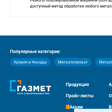
Резка углошлифовальной машиной (болгарк
доступный метод обработки любого мета
Популярные категории:
Кровля и Фасады
Металлопрокат
Метал
Продукция
А
Прайс-листы
О
Акции
В