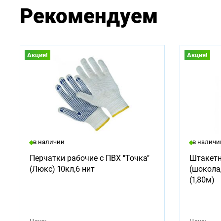
Рекомендуем
Акция!
Акция!
в наличии
в наличи
Перчатки рабочие с ПВХ "Точка"
Штакетн
(Люкс) 10кл,6 нит
(шокола
(1,80м)