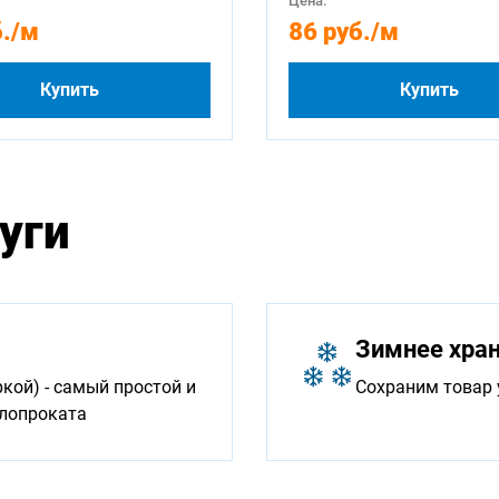
Цена:
.
/м
86 руб.
/м
Купить
Купить
уги
Зимнее хра
ой) - самый простой и
Сохраним товар 
ллопроката