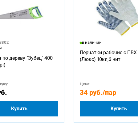
23802
в наличии
и
Перчатки рабочие с ПВХ 
 по дереву "Зубец" 400
(Люкс) 10кл,6 нит
pi)
уку:
Цена:
уб.
34 руб.
/пар
Купить
Купить