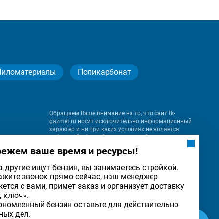
Пиломатериалы
Поликарбонат
Обращаем Ваше внимание на то, что сайт tk-
gazmet.ru носит исключительно информационный
характер и ни при каких условиях не является
публичной офертой, определяемой положениями
Статьи 437 (2) Гражданского кодекса Российской
режем ваше время и ресурсы!
Федерации.
а другие ищут бензин, вы занимаетесь стройкой.
ажите звонок прямо сейчас, наш менеджер
на
жется с вами, примет заказ и организует доставку
льности
ОК
д ключ».
ономленный бензин оставьте для действительно
ных дел.