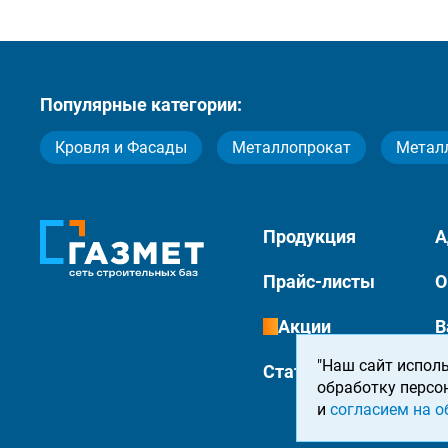
Популярные категории:
Кровля и Фасады
Металлопрокат
Метал
Продукция
А
Прайс-листы
О
Акции
В
"Наш сайт исполь
Статьи
К
обработку персо
и
согласием на о