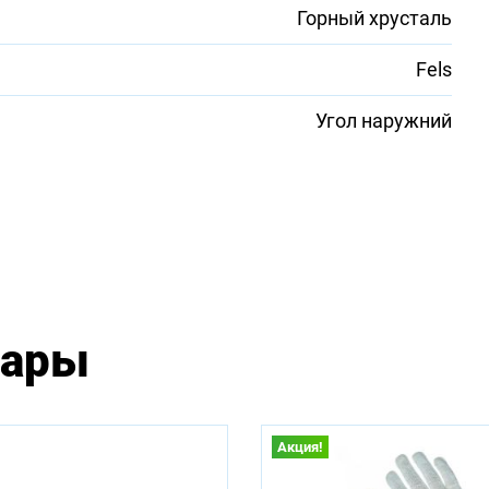
Горный хрусталь
Fels
Угол наружний
вары
Акция!