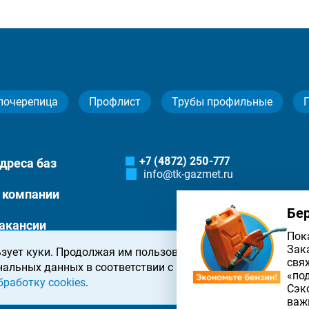
лочерепица
Профлист
Трубы профильные
+7 (4872) 250-777
дреса баз
info@tk-gazmet.ru
 компании
Бе
акансии
Пок
Зак
зует куки. Продолжая им пользоваться, вы соглашаетесь 
онтакты
свя
нальных данных в соответствии с
политикой конфиденциа
«по
бработку cookies
.
Сэк
важ