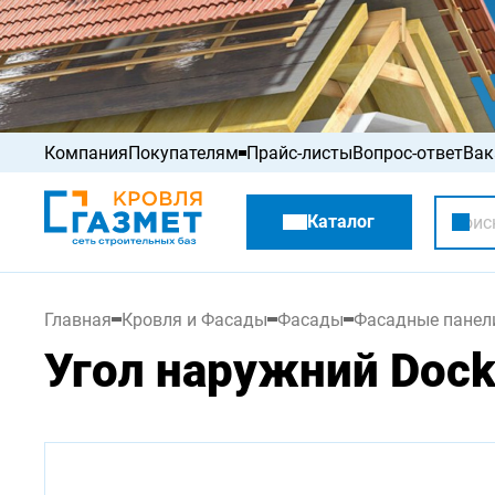
Компания
Покупателям
Прайс-листы
Вопрос-ответ
Вак
Акции
Каталог
Распродажа
Главная
Кровля и Фасады
Фасады
Фасадные панел
Угол наружний Dock