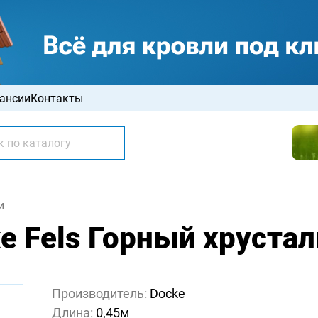
ансии
Контакты
и
e Fels Горный хрустал
Производитель:
Docke
Длина:
0,45м