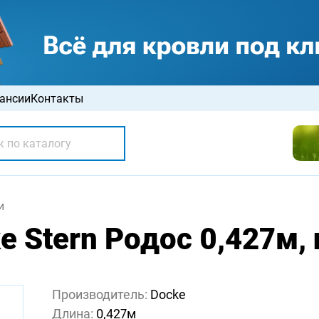
ансии
Контакты
и
e Stern Родос 0,427м,
Производитель:
Docke
Длина:
0,427м