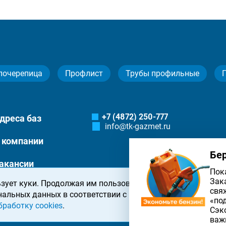
лочерепица
Профлист
Трубы профильные
+7 (4872) 250-777
дреса баз
info@tk-gazmet.ru
 компании
Бе
акансии
Пок
Зак
зует куки. Продолжая им пользоваться, вы соглашаетесь 
онтакты
свя
нальных данных в соответствии с
политикой конфиденциа
«по
бработку cookies
.
Сэк
важ