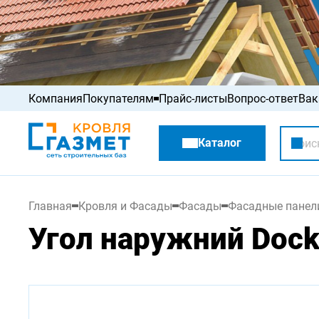
Компания
Покупателям
Прайс-листы
Вопрос-ответ
Вак
Акции
Каталог
Распродажа
Главная
Кровля и Фасады
Фасады
Фасадные панел
Угол наружний Dock