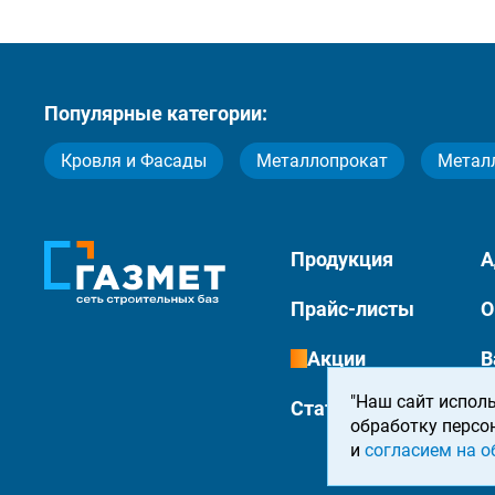
Популярные категории:
Кровля и Фасады
Металлопрокат
Метал
Продукция
А
Прайс-листы
О
Акции
В
"Наш сайт исполь
Статьи
К
обработку персо
и
согласием на о