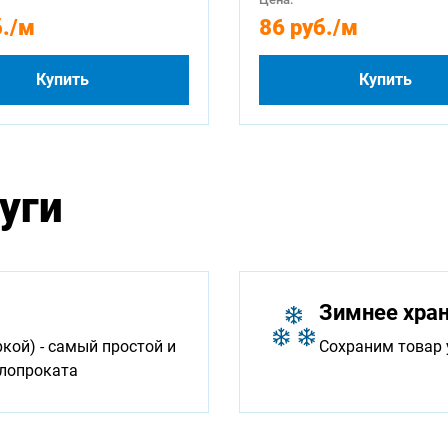
.
/м
86 руб.
/м
Купить
Купить
уги
Зимнее хра
ой) - самый простой и
Сохраним товар 
ллопроката