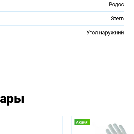
Родос
Stern
Угол наружний
вары
Акция!