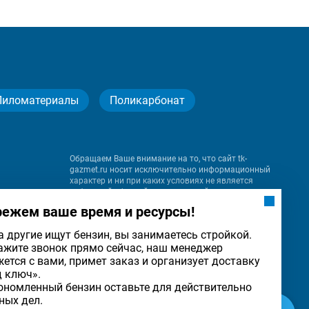
Пиломатериалы
Поликарбонат
Обращаем Ваше внимание на то, что сайт tk-
gazmet.ru носит исключительно информационный
характер и ни при каких условиях не является
публичной офертой, определяемой положениями
Статьи 437 (2) Гражданского кодекса Российской
режем ваше время и ресурсы!
Федерации.
а другие ищут бензин, вы занимаетесь стройкой.
ажите звонок прямо сейчас, наш менеджер
на
жется с вами, примет заказ и организует доставку
льности
ОК
д ключ».
ономленный бензин оставьте для действительно
ных дел.