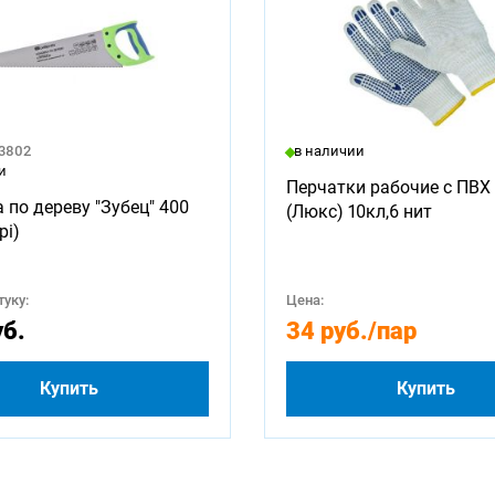
23802
в наличии
и
Перчатки рабочие с ПВХ 
 по дереву "Зубец" 400
(Люкс) 10кл,6 нит
pi)
уку:
Цена:
уб.
34 руб.
/пар
Купить
Купить