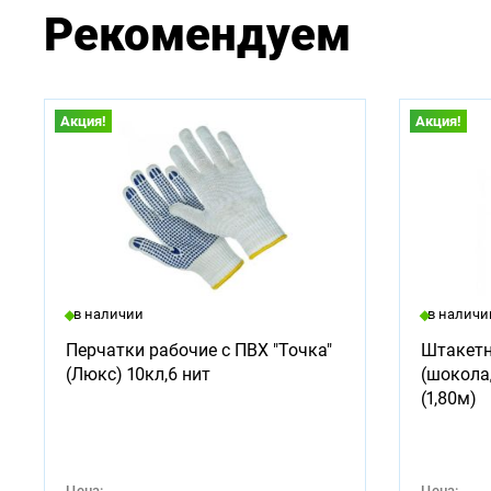
Рекомендуем
Акция!
Акция!
в наличии
в наличи
Перчатки рабочие с ПВХ "Точка"
Штакетн
(Люкс) 10кл,6 нит
(шокола
(1,80м)
Цена:
Цена: