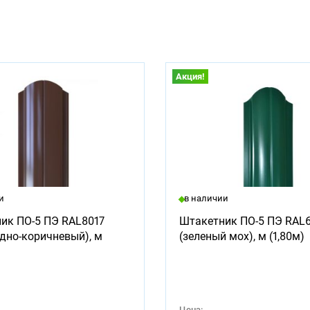
Акция!
и
в наличии
ик ПО-5 ПЭ RAL8017
Штакетник ПО-5 ПЭ RAL
дно-коричневый), м
(зеленый мох), м (1,80м)
Цена: