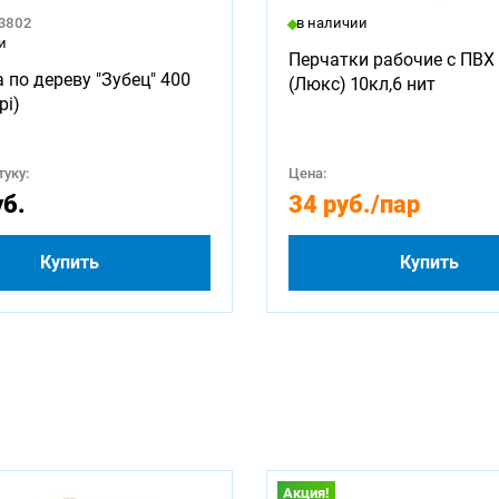
23802
в наличии
и
Перчатки рабочие с ПВХ 
 по дереву "Зубец" 400
(Люкс) 10кл,6 нит
pi)
уку:
Цена:
уб.
34 руб.
/пар
Купить
Купить
Акция!