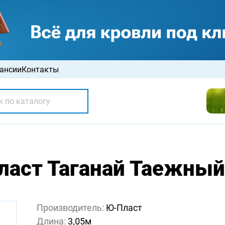
ансии
Контакты
аст Таганай Таежный
Производитель:
Ю-Пласт
Длина:
3,05м