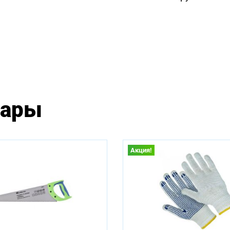
вары
Акция!