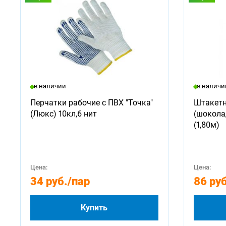
в наличии
в наличи
Перчатки рабочие с ПВХ "Точка"
Штакетн
(Люкс) 10кл,6 нит
(шокола
(1,80м)
Цена:
Цена:
34 руб.
/пар
86 руб
Купить