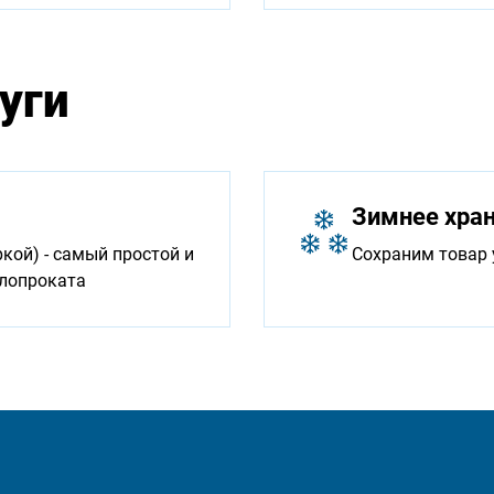
уги
Зимнее хра
ой) - самый простой и
Сохраним товар 
ллопроката