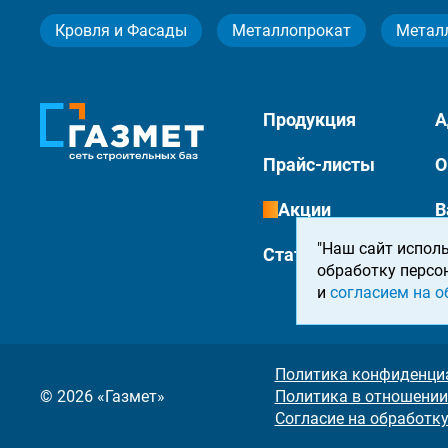
Кровля и Фасады
Металлопрокат
Метал
Продукция
А
Прайс-листы
О
Акции
В
"Наш сайт исполь
Статьи
К
обработку персо
и
согласием на о
Политика конфиденци
© 2026 «Газмет»
Политика в отношении
Согласие на обработк