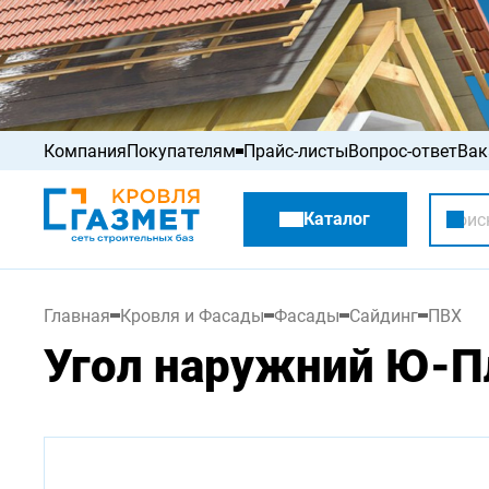
Компания
Покупателям
Прайс-листы
Вопрос-ответ
Вак
Акции
Каталог
Распродажа
Главная
Кровля и Фасады
Фасады
Сайдинг
ПВХ
Угол наружний Ю-Пл