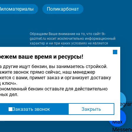
Пиломатериалы
Поликарбонат
Обращаем Ваше внимание на то, что сайт tk-
gazmet.ru носит исключительно информационный
характер и ни при каких условиях не является
публичной офертой, определяемой положениями
Статьи 437 (2) Гражданского кодекса Российской
режем ваше время и ресурсы!
Федерации.
а другие ищут бензин, вы занимаетесь стройкой.
ажите звонок прямо сейчас, наш менеджер
на
жется с вами, примет заказ и организует доставку
льности
ОК
д ключ».
ономленный бензин оставьте для действительно
ных дел.
Заказать звонок
Закрыть
Разработка
и
продвижение сайта
— «Имиджмарк»