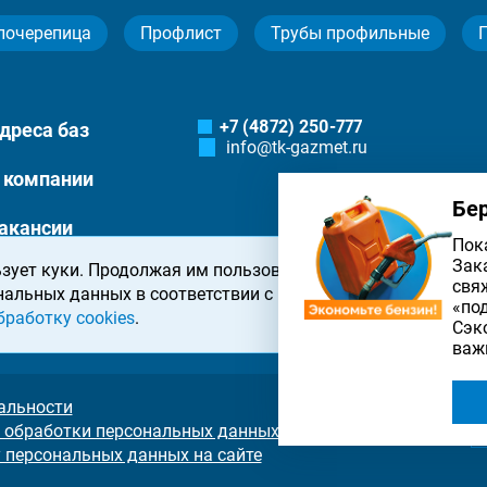
лочерепица
Профлист
Трубы профильные
+7 (4872) 250-777
дреса баз
info@tk-gazmet.ru
 компании
Бе
акансии
Пок
Зак
зует куки. Продолжая им пользоваться, вы соглашаетесь 
онтакты
свя
нальных данных в соответствии с
политикой конфиденциа
«по
бработку cookies
.
Сэк
важ
альности
 обработки персональных данных на сайте
у персональных данных на сайте