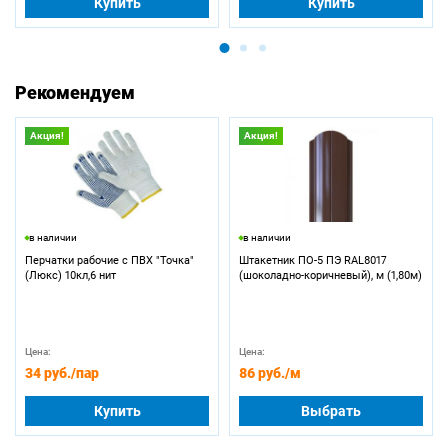
Купить
Купить
Рекомендуем
Акция!
Акция!
в наличии
в наличии
Перчатки рабочие с ПВХ "Точка"
Штакетник ПО-5 ПЭ RAL8017
(Люкс) 10кл,6 нит
(шоколадно-коричневый), м (1,80м)
Цена:
Цена:
34 руб.
/пар
86 руб.
/м
Купить
Выбрать