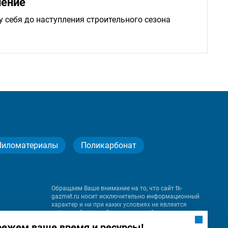
нение
у себя до наступления строительного сезона
Пиломатериалы
Поликарбонат
Обращаем Ваше внимание на то, что сайт tk-
gazmet.ru носит исключительно информационный
характер и ни при каких условиях не является
публичной офертой, определяемой положениями
Статьи 437 (2) Гражданского кодекса Российской
режем ваше время и ресурсы!