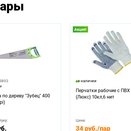
вары
Акция!
23802
в наличии
и
Перчатки рабочие с ПВХ 
 по дереву "Зубец" 400
(Люкс) 10кл,6 нит
pi)
уку:
Цена:
уб.
34 руб.
/пар