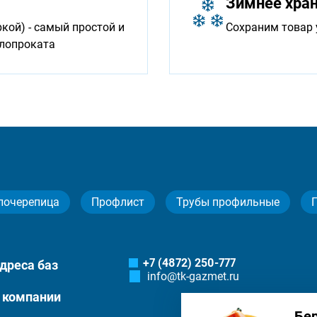
Зимнее хра
ой) - самый простой и
Сохраним товар 
ллопроката
лочерепица
Профлист
Трубы профильные
+7 (4872) 250-777
дреса баз
info@tk-gazmet.ru
 компании
Бе