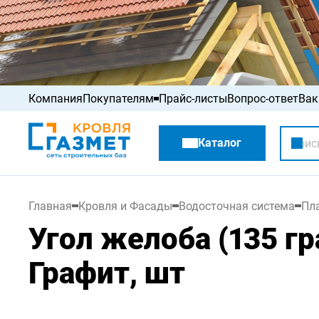
Компания
Покупателям
Прайс-листы
Вопрос-ответ
Вак
Акции
Каталог
Распродажа
Главная
Кровля и Фасады
Водосточная система
Пл
Угол желоба (135 гр
Графит, шт