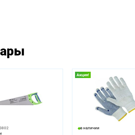
вары
Акция!
23802
в наличии
и