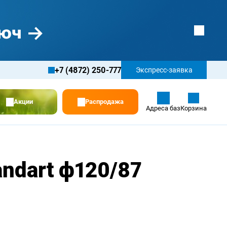
+7 (4872) 250-777
Экспресс-заявка
Акции
Распродажа
Адреса баз
Корзина
andart ф120/87