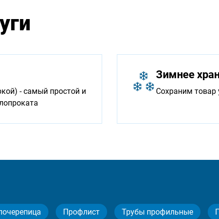
уги
Зимнее хра
ой) - самый простой и
Сохраним товар 
ллопроката
лочерепица
Профлист
Трубы профильные