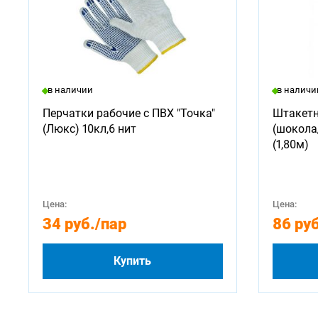
в наличии
в наличи
Перчатки рабочие с ПВХ "Точка"
Штакетн
(Люкс) 10кл,6 нит
(шокола
(1,80м)
Цена:
Цена:
34 руб.
/пар
86 руб
Купить