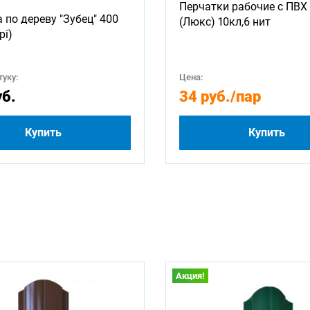
Перчатки рабочие с ПВХ 
 по дереву "Зубец" 400
(Люкс) 10кл,6 нит
pi)
уку:
Цена:
уб.
34 руб.
/пар
Купить
Купить
Акция!