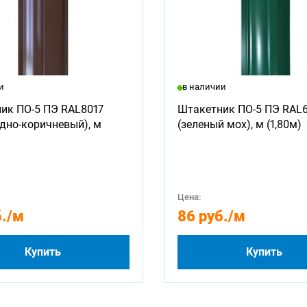
и
в наличии
ик ПО-5 ПЭ RAL8017
Штакетник ПО-5 ПЭ RAL
дно-коричневый), м
(зеленый мох), м (1,80м)
Цена:
.
/м
86 руб.
/м
Купить
Купить