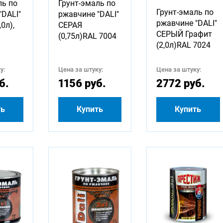
ль по
Грунт-эмаль по
Грунт-эмаль по
"DALI"
ржавчине "DALI"
ржавчине "DALI"
0л),
СЕРАЯ
СЕРЫЙ Графит
(0,75л)RAL 7004
(2,0л)RAL 7024
у:
Цена за штуку:
Цена за штуку:
б.
1156 руб.
2772 руб.
ть
Купить
Купить