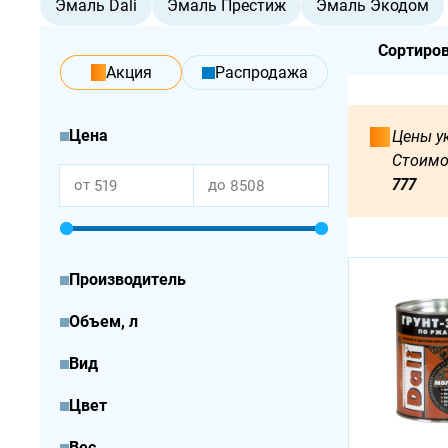
Эмаль Dali
Эмаль Престиж
Эмаль Экодом
Сортиров
акция
Распродажа
Цена
Цены ук
Стоимо
777
от
до
Производитель
Объем, л
Вид
Цвет
Вес