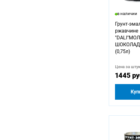
в наличии
Грунт-эма
ржавчине
"DALI"МО
ШОКОЛАД
(0,75л)
Цена за штук
1445 ру
Куп