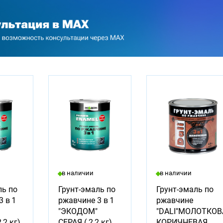
в наличии
в наличии
ль по
Грунт-эмаль по
Грунт-эмаль по
 в 1
ржавчине 3 в 1
ржавчине
"ЭКОДОМ"
"DALI"МОЛОТКОВ
,2 кг)
СЕРАЯ ( 2,2 кг)
КОРИЧНЕВАЯ