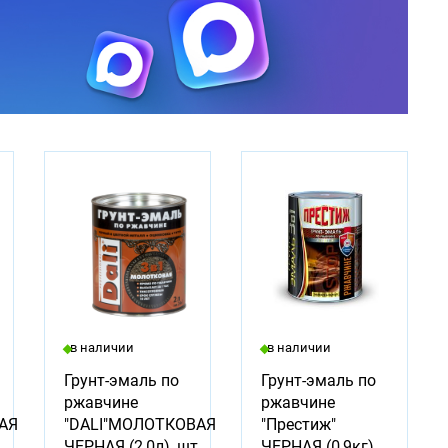
в наличии
в наличии
Грунт-эмаль по
Грунт-эмаль по
ржавчине
ржавчине
АЯ
"DALI"МОЛОТКОВАЯ
"Престиж"
ЧЕРНАЯ (2,0л), шт.
ЧЕРНАЯ (0,9кг),