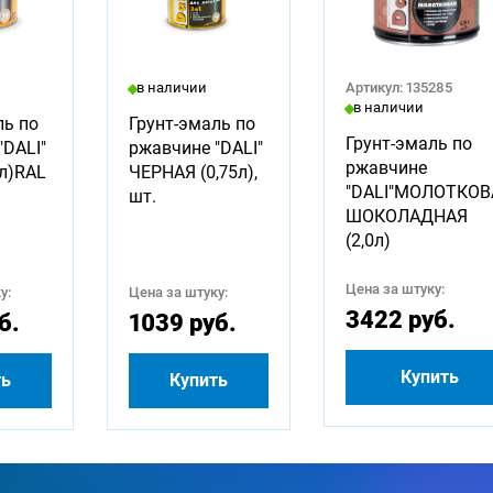
в наличии
Артикул: 135285
в наличии
ль по
Грунт-эмаль по
Грунт-эмаль по
"DALI"
ржавчине "DALI"
ржавчине
0л)RAL
ЧЕРНАЯ (0,75л),
"DALI"МОЛОТКОВ
шт.
ШОКОЛАДНАЯ
(2,0л)
Цена за штуку:
у:
Цена за штуку:
3422 руб.
б.
1039 руб.
Купить
ть
Купить