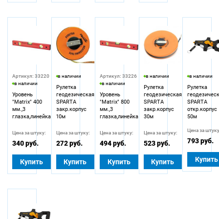
Артикул: 33220
в наличии
Артикул: 33226
в наличии
в наличии
в наличии
в наличии
Рулетка
Рулетка
Рулетка
Уровень
геодезическая
Уровень
геодезическая
геодезичес
"Matrix" 400
SPARTA
"Matrix" 800
SPARTA
SPARTA
мм.,3
закр.корпус
мм.,3
закр.корпус
откр.корпус
глазка,линейка
10м
глазка,линейка
30м
50м
Цена за штуку
Цена за штуку:
Цена за штуку:
Цена за штуку:
Цена за штуку:
793 руб.
340 руб.
272 руб.
494 руб.
523 руб.
Купить
Купить
Купить
Купить
Купить