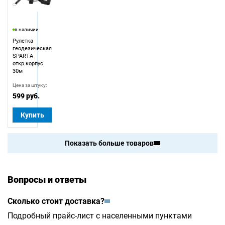
в наличии
Рулетка
геодезическая
SPARTA
откр.корпус
30м
Цена за штуку:
599 руб.
Купить
Показать больше товаров
Вопросы и ответы
Сколько стоит доставка?
Подробный прайс-лист с населенными пунктами