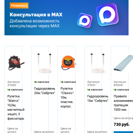
Артикул:
в наличии
в наличии
Артикул:
Артикул:
31000
37051
89608
Гидроуровень
Рулетка
в наличии
в наличии
в наличии
20м."Сибртех"
"Classic"
Рулетка
Гидроуровень
Правило
10м,
"Matrix"
15м "Сибртех"
алюминиево
пластик.
10,0м,
трапеция
корпус.
магнитный
1500 мм.
зацеп, 3
Цена за штуку
фиксатора.
730 руб.
Цена за
Цена за
штуку:
Цена за штуку:
штуку:
Цена за штуку: