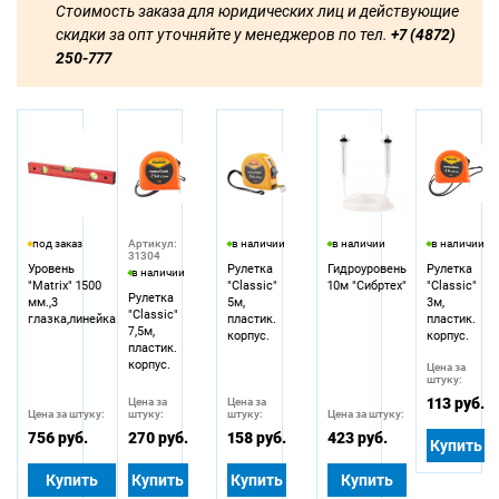
Стоимость заказа для юридических лиц и действующие
скидки за опт уточняйте у менеджеров по тел.
+7 (4872)
250-777
под заказ
Артикул:
в наличии
в наличии
в наличии
31304
Уровень
Рулетка
Гидроуровень
Рулетка
в наличии
"Matrix" 1500
"Classic"
10м "Сибртех"
"Classic"
Рулетка
мм.,3
5м,
3м,
"Classic"
глазка,линейка
пластик.
пластик.
7,5м,
корпус.
корпус.
пластик.
корпус.
Цена за
штуку:
113 руб.
Цена за
Цена за
Цена за штуку:
штуку:
штуку:
Цена за штуку:
756 руб.
270 руб.
158 руб.
423 руб.
Купить
Купить
Купить
Купить
Купить