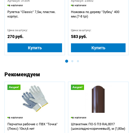
Артикул: 31304
Артикул: 23802
в наличии
в наличии
Рулетка "Classic" 7,5м, пластик.
Ножовка по дереву "Зубец" 400
корпус.
мм.(7-8 tpi)
Цена за штуку:
Цена за штуку:
270 руб.
583 руб.
Купить
Купить
Рекомендуем
Акция!
Акция!
в наличии
в наличии
Перчатки рабочие с ПВХ "Точка"
Штакетник ПО-5 ПЭ RAL8017
(Люкс) 10кл,6 нит
(шоколадно-коричневый), м (1,80м)