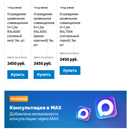
под заказ
под заказ
под заказ
Ограждение
Ограждение
Ограждение
кровельное
кровельное
кровельное
совмещенное
совмещенное
совмещенное
Н=1,2м
Н=1,2м
Н=1,2м
RAL6005
RAL3005
RAL7004
(зеленый
(винно-
(сигнальный
мох) 3м, шт
красный) 3м,
серый) 3м,
шт
шт
Цена за штуку:
Цена за штуку:
Цена за штуку:
3450 руб.
3450 руб.
3450 руб.
Купить
Купить
Купить