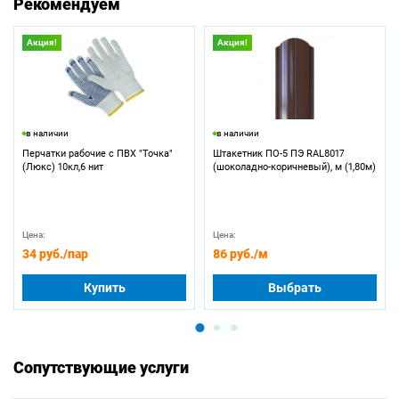
Рекомендуем
Акция!
Акция!
в наличии
в наличии
Перчатки рабочие с ПВХ "Точка"
Штакетник ПО-5 ПЭ RAL8017
(Люкс) 10кл,6 нит
(шоколадно-коричневый), м (1,80м)
Цена:
Цена:
34 руб.
/пар
86 руб.
/м
Купить
Выбрать
Сопутствующие услуги