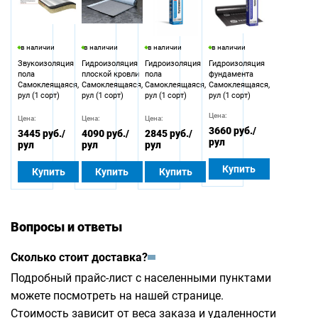
в наличии
в наличии
в наличии
в наличии
Звукоизоляция
Гидроизоляция
Гидроизоляция
Гидроизоляция
пола
плоской кровли
пола
фундамента
Самоклеящаяся,
Самоклеящаяся,
Самоклеящаяся,
Самоклеящаяся,
рул (1 сорт)
рул (1 сорт)
рул (1 сорт)
рул (1 сорт)
Цена:
Цена:
Цена:
Цена:
3660 руб.
/
3445 руб.
/
4090 руб.
/
2845 руб.
/
рул
рул
рул
рул
Купить
Купить
Купить
Купить
Вопросы и ответы
Сколько стоит доставка?
Подробный прайс-лист с населенными пунктами
можете посмотреть на
нашей странице
.
Стоимость зависит от веса заказа и удаленности