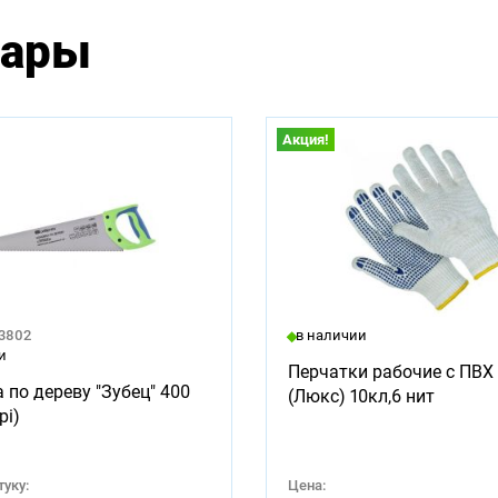
вары
Акция!
23802
в наличии
и
Перчатки рабочие с ПВХ 
 по дереву "Зубец" 400
(Люкс) 10кл,6 нит
pi)
уку:
Цена: