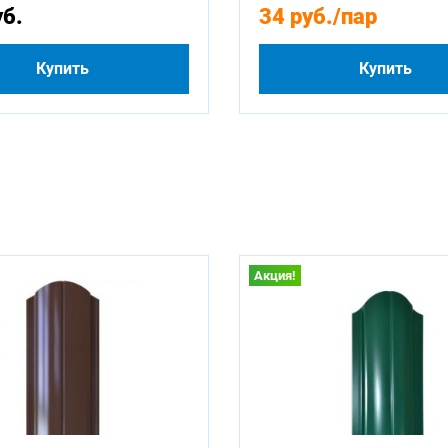
уб.
34 руб.
/пар
Купить
Купить
Акция!