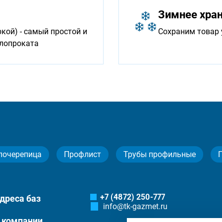
Зимнее хра
ой) - самый простой и
Сохраним товар 
ллопроката
лочерепица
Профлист
Трубы профильные
+7 (4872) 250-777
дреса баз
info@tk-gazmet.ru
 компании