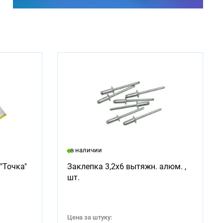
в наличии
"Точка"
Заклепка 3,2х6 вытяжн. алюм. ,
шт.
Цена за штуку: