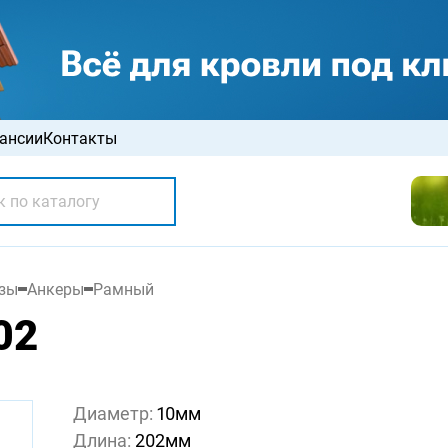
ансии
Контакты
зы
Анкеры
Рамный
02
Диаметр:
10мм
Длина:
202мм