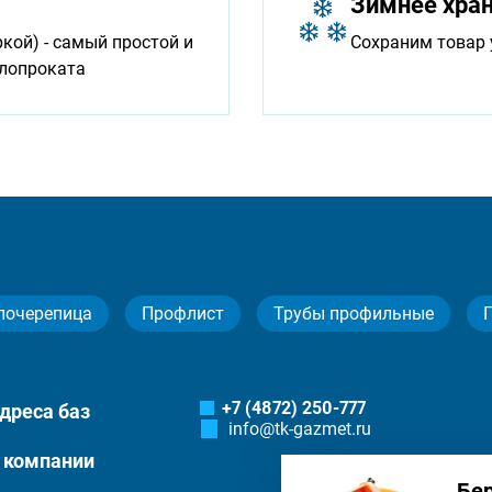
Зимнее хра
ой) - самый простой и
Сохраним товар 
ллопроката
лочерепица
Профлист
Трубы профильные
+7 (4872) 250-777
дреса баз
info@tk-gazmet.ru
 компании
Бе