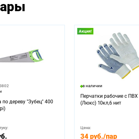
вары
Акция!
23802
в наличии
и
Перчатки рабочие с ПВХ 
 по дереву "Зубец" 400
(Люкс) 10кл,6 нит
pi)
уку:
Цена:
уб.
34 руб.
/пар