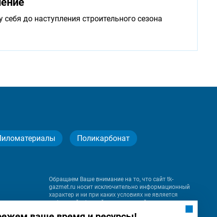
нение
у себя до наступления строительного сезона
Пиломатериалы
Поликарбонат
Обращаем Ваше внимание на то, что сайт tk-
gazmet.ru носит исключительно информационный
характер и ни при каких условиях не является
публичной офертой, определяемой положениями
Статьи 437 (2) Гражданского кодекса Российской
режем ваше время и ресурсы!