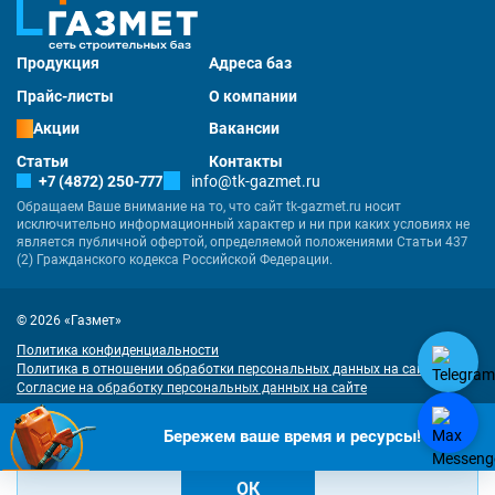
Продукция
Адреса баз
Прайс-листы
О компании
Акции
Вакансии
Статьи
Контакты
+7 (4872) 250-777
info@tk-gazmet.ru
Обращаем Ваше внимание на то, что сайт tk-gazmet.ru носит
исключительно информационный характер и ни при каких условиях не
является публичной офертой, определяемой положениями Статьи 437
(2) Гражданского кодекса Российской Федерации.
© 2026 «Газмет»
Политика конфиденциальности
Политика в отношении обработки персональных данных на сайте
Согласие на обработку персональных данных на сайте
Разработка
и
продвижение сайта
— «Имиджмарк»
"Наш сайт использует куки. Продолжая им пользоваться, вы соглашаетесь
Бережем ваше время и ресурсы!
на обработку персональных данных в соответствии с
политикой
конфиденциальности
и
согласием на обработку cookies
.
ОК