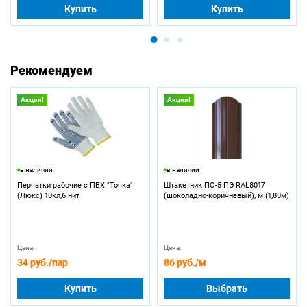
Купить
Купить
Рекомендуем
Акция!
Акция!
в наличии
в наличии
Перчатки рабочие с ПВХ "Точка"
Штакетник ПО-5 ПЭ RAL8017
(Люкс) 10кл,6 нит
(шоколадно-коричневый), м (1,80м)
Цена:
Цена:
34 руб.
/пар
86 руб.
/м
Купить
Выбрать