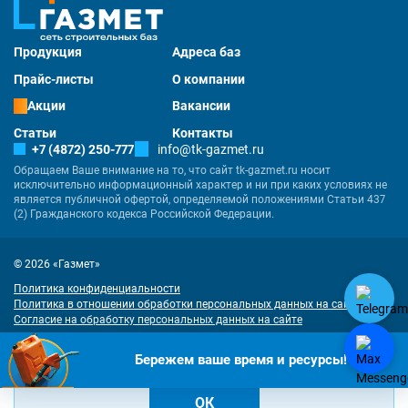
Продукция
Адреса баз
Прайс-листы
О компании
Акции
Вакансии
Статьи
Контакты
+7 (4872) 250-777
info@tk-gazmet.ru
Обращаем Ваше внимание на то, что сайт tk-gazmet.ru носит
исключительно информационный характер и ни при каких условиях не
является публичной офертой, определяемой положениями Статьи 437
(2) Гражданского кодекса Российской Федерации.
© 2026 «Газмет»
Политика конфиденциальности
Политика в отношении обработки персональных данных на сайте
Согласие на обработку персональных данных на сайте
Разработка
и
продвижение сайта
— «Имиджмарк»
"Наш сайт использует куки. Продолжая им пользоваться, вы соглашаетесь
Бережем ваше время и ресурсы!
на обработку персональных данных в соответствии с
политикой
конфиденциальности
и
согласием на обработку cookies
.
ОК