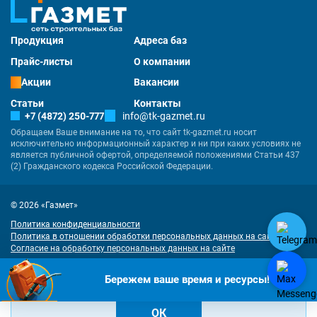
Продукция
Адреса баз
Прайс-листы
О компании
Акции
Вакансии
Статьи
Контакты
+7 (4872) 250-777
info@tk-gazmet.ru
Обращаем Ваше внимание на то, что сайт tk-gazmet.ru носит
исключительно информационный характер и ни при каких условиях не
является публичной офертой, определяемой положениями Статьи 437
(2) Гражданского кодекса Российской Федерации.
© 2026 «Газмет»
Политика конфиденциальности
Политика в отношении обработки персональных данных на сайте
Согласие на обработку персональных данных на сайте
Разработка
и
продвижение сайта
— «Имиджмарк»
"Наш сайт использует куки. Продолжая им пользоваться, вы соглашаетесь
Бережем ваше время и ресурсы!
на обработку персональных данных в соответствии с
политикой
конфиденциальности
и
согласием на обработку cookies
.
ОК