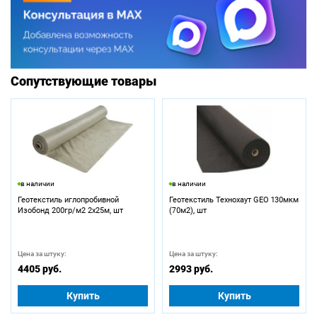
Сопутствующие товары
в наличии
в наличии
Геотекстиль иглопробивной
Геотекстиль Технохаут GEO 130мкм
Изобонд 200гр/м2 2х25м, шт
(70м2), шт
Цена за штуку:
Цена за штуку:
4405 руб.
2993 руб.
Купить
Купить