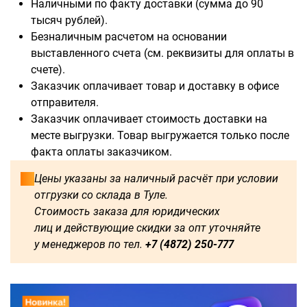
Наличными по факту доставки (сумма до 90
тысяч рублей).
Безналичным расчетом на основании
выставленного счета (см. реквизиты для оплаты в
счете).
Заказчик оплачивает товар и доставку в офисе
Доступны для заказа:
отправителя.
Заказчик оплачивает стоимость доставки на
500
1000
1250
1750
месте выгрузки. Товар выгружается только после
факта оплаты заказчиком.
2000
2250
2750
3000
Цены указаны за наличный расчёт при условии
3500
3750
4000
4500
отгрузки со склада в Туле.
Стоимость заказа для юридических
4750
5250
5500
5750
лиц и действующие скидки за опт уточняйте
у менеджеров по тел.
+7 (4872) 250-777
0