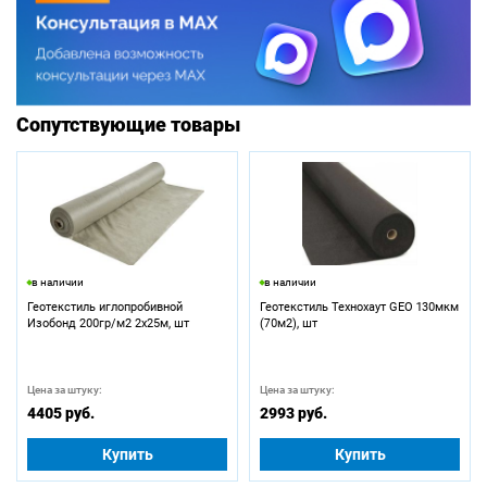
Сопутствующие товары
в наличии
в наличии
Геотекстиль иглопробивной
Геотекстиль Технохаут GEO 130мкм
Изобонд 200гр/м2 2х25м, шт
(70м2), шт
Цена за штуку:
Цена за штуку:
4405 руб.
2993 руб.
Купить
Купить