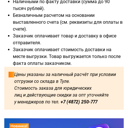
Наличными по факту доставки (сумма до 90
тысяч рублей).
Безналичным расчетом на основании
выставленного счета (см. реквизиты для оплаты в
счете).
Доступны для заказа:
Заказчик оплачивает товар и доставку в офисе
отправителя.
500
1000
1250
1500
Заказчик оплачивает стоимость доставки на
месте выгрузки. Товар выгружается только после
1750
2000
2250
2750
факта оплаты заказчиком.
3000
3250
3500
3750
Цены указаны за наличный расчёт при условии
отгрузки со склада в Туле.
4000
4500
4750
5000
Стоимость заказа для юридических
лиц и действующие скидки за опт уточняйте
5250
5500
5750
6000
у менеджеров по тел.
+7 (4872) 250-777
2500