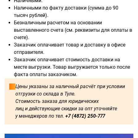
Наличными.
Наличными по факту доставки (сумма до 90
тысяч рублей).
Безналичным расчетом на основании
выставленного счета (см. реквизиты для оплаты в
Доступны для заказа:
счете).
Заказчик оплачивает товар и доставку в офисе
500
1000
1250
1500
отправителя.
Заказчик оплачивает стоимость доставки на
1750
2000
2250
2750
месте выгрузки. Товар выгружается только после
факта оплаты заказчиком.
3000
3250
3500
3750
Цены указаны за наличный расчёт при условии
отгрузки со склада в Туле.
4000
4500
4750
5000
Стоимость заказа для юридических
лиц и действующие скидки за опт уточняйте
5250
5500
5750
6000
у менеджеров по тел.
+7 (4872) 250-777
2500