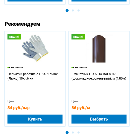
Рекомендуем
Акция!
Акция!
в наличии
в наличии
Перчатки рабочие с ПВХ "Точка"
Штакетник ПО-5 ПЭ RAL8017
(Люкс) 10кл,6 нит
(шоколадно-коричневый), м (1,80м)
Цена:
Цена:
34 руб.
/пар
86 руб.
/м
Купить
Выбрать