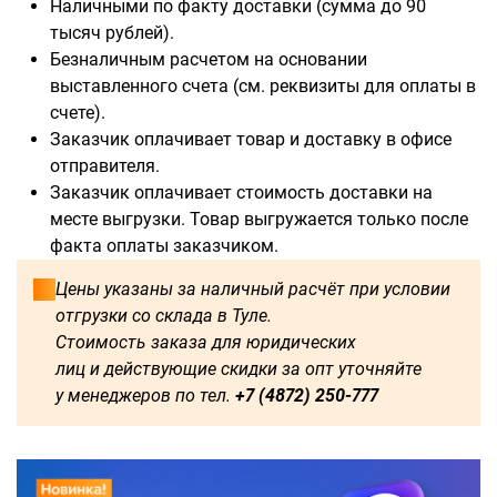
Наличными по факту доставки (сумма до 90
тысяч рублей).
Безналичным расчетом на основании
выставленного счета (см. реквизиты для оплаты в
счете).
Заказчик оплачивает товар и доставку в офисе
Доступны для заказа:
отправителя.
Заказчик оплачивает стоимость доставки на
500
1000
1250
1750
месте выгрузки. Товар выгружается только после
факта оплаты заказчиком.
2000
2250
2750
3000
Цены указаны за наличный расчёт при условии
3500
3750
4000
4500
отгрузки со склада в Туле.
Стоимость заказа для юридических
4750
5250
5500
5750
лиц и действующие скидки за опт уточняйте
у менеджеров по тел.
+7 (4872) 250-777
0