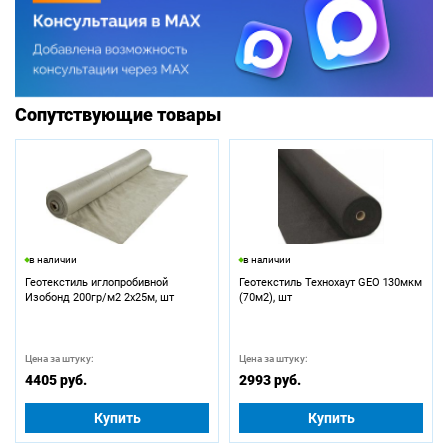
Сопутствующие товары
в наличии
в наличии
Геотекстиль иглопробивной
Геотекстиль Технохаут GEO 130мкм
Изобонд 200гр/м2 2х25м, шт
(70м2), шт
Цена за штуку:
Цена за штуку:
4405 руб.
2993 руб.
Купить
Купить