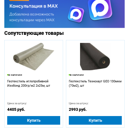
Сопутствующие товары
в наличии
в наличии
Геотекстиль иглопробивной
Геотекстиль Технохаут GEO 130мкм
Изобонд 200гр/м2 2х25м, шт
(70м2), шт
Цена за штуку:
Цена за штуку:
4405 руб.
2993 руб.
Купить
Купить