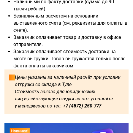
Наличными по факту доставки (сумма до 90
тысяч рублей).
Безналичным расчетом на основании
выставленного счета (см. реквизиты для оплаты в
счете).
Доступны для заказа:
Заказчик оплачивает товар и доставку в офисе
отправителя.
500
1000
1250
1500
Заказчик оплачивает стоимость доставки на
месте выгрузки. Товар выгружается только после
1750
2000
2250
2750
факта оплаты заказчиком.
3000
3250
3500
3750
Цены указаны за наличный расчёт при условии
отгрузки со склада в Туле.
4000
4500
4750
5000
Стоимость заказа для юридических
лиц и действующие скидки за опт уточняйте
5250
5500
5750
6000
у менеджеров по тел.
+7 (4872) 250-777
2500