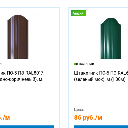
Акция!
и
в наличии
ик ПО-5 ПЭ RAL8017
Штакетник ПО-5 ПЭ RAL
дно-коричневый), м
(зеленый мох), м (1,80м)
Цена:
.
/м
86 руб.
/м