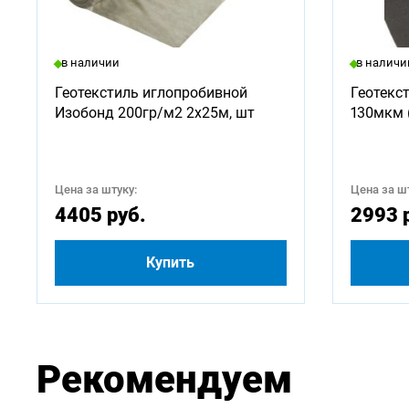
Доступ
в наличии
в наличи
500
Геотекстиль иглопробивной
Геотекс
Изобонд 200гр/м2 2х25м, шт
130мкм 
3000
5250
Цена за штуку:
Цена за шт
4405 руб.
2993 
Купить
Рекомендуем