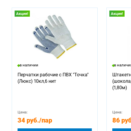
Акция!
Акция!
в наличии
в наличи
Перчатки рабочие с ПВХ "Точка"
Штакетн
(Люкс) 10кл,6 нит
(шокола
(1,80м)
Цена:
Цена:
34 руб.
/пар
86 руб