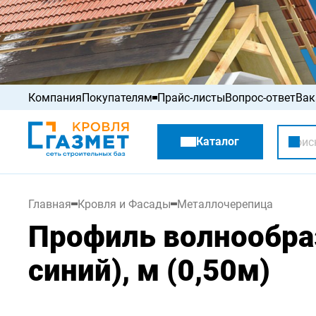
Компания
Покупателям
Прайс-листы
Вопрос-ответ
Вак
Акции
Каталог
Распродажа
Главная
Кровля и Фасады
Металлочерепица
Профиль волнообраз
синий), м (0,50м)