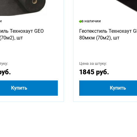
ны для заказа:
и
в наличии
1000
1250
1500
1750
2000
2250
тиль Технохаут GEO
Геотекстиль Технохаут 
(70м2), шт
80мкм (70м2), шт
3250
3500
3750
4000
4500
4750
5500
5750
6000
2500
уку:
Цена за штуку:
руб.
1845 руб.
Купить
Купить