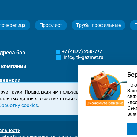
лочерепица
Профлист
Трубы профильные
+7 (4872) 250-777
дреса баз
info@tk-gazmet.ru
 компании
Бе
акансии
Пок
Зак
зует куки. Продолжая им пользоваться, вы соглашаетесь 
онтакты
свя
нальных данных в соответствии с
политикой конфиденциа
«по
бработку cookies
.
Сэк
важ
альности