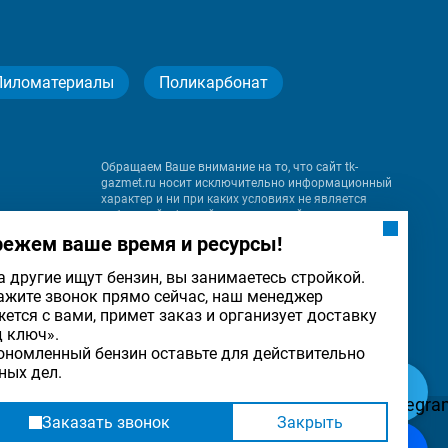
Пиломатериалы
Поликарбонат
Обращаем Ваше внимание на то, что сайт tk-
gazmet.ru носит исключительно информационный
характер и ни при каких условиях не является
публичной офертой, определяемой положениями
Статьи 437 (2) Гражданского кодекса Российской
режем ваше время и ресурсы!
Федерации.
а другие ищут бензин, вы занимаетесь стройкой.
ажите звонок прямо сейчас, наш менеджер
на
жется с вами, примет заказ и организует доставку
льности
ОК
д ключ».
ономленный бензин оставьте для действительно
ных дел.
Заказать звонок
Закрыть