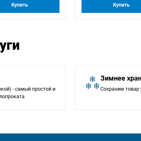
Купить
Купить
уги
Зимнее хра
ой) - самый простой и
Сохраним товар 
ллопроката