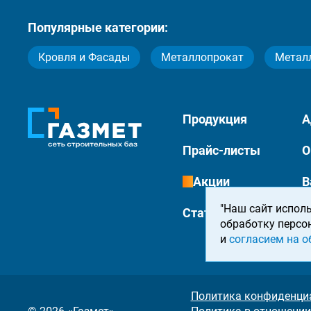
Популярные категории:
Кровля и Фасады
Металлопрокат
Метал
Продукция
А
Прайс-листы
О
Акции
В
"Наш сайт исполь
Статьи
К
обработку персо
и
согласием на о
Политика конфиденци