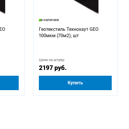
в наличии
2750
GEO
Геотекстиль Технохаут GEO
100мкм (70м2), шт
5000
Цена за штуку:
2197 руб.
Купить