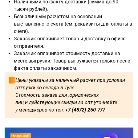
Наличными по факту доставки (сумма до 90
тысяч рублей).
Безналичным расчетом на основании
выставленного счета (см. реквизиты для оплаты в
счете).
Доступны для заказа:
Заказчик оплачивает товар и доставку в офисе
отправителя.
500
1000
1250
1500
Заказчик оплачивает стоимость доставки на
месте выгрузки. Товар выгружается только после
1750
2000
2250
2750
факта оплаты заказчиком.
3000
3250
3500
3750
Цены указаны за наличный расчёт при условии
отгрузки со склада в Туле.
4000
4500
4750
5000
Стоимость заказа для юридических
лиц и действующие скидки за опт уточняйте
5250
5500
5750
6000
у менеджеров по тел.
+7 (4872) 250-777
2500