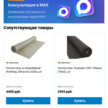
Сопутствующие товары
в наличии
в наличии
Геотекстиль иглопробивной
Геотекстиль Технохаут GEO 130мкм
Изобонд 200гр/м2 2х25м, шт
(70м2), шт
Цена за штуку:
Цена за штуку:
4405 руб.
2993 руб.
Купить
Купить