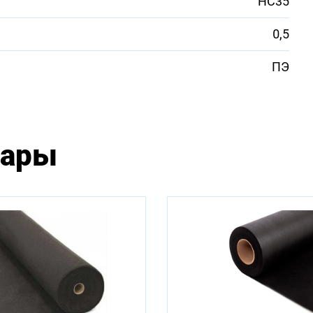
НС35
0,5
ПЭ
вары