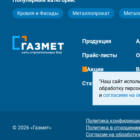
Кровля и Фасады
Металлопрокат
Метал
Продукция
А
Прайс-листы
О
Акции
В
"Наш сайт исполь
Статьи
К
обработку персо
и
согласием на о
Политика конфиденци
© 2026 «Газмет»
Политика в отношении
Согласие на обработк