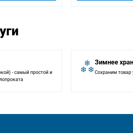
уги
Зимнее хра
ой) - самый простой и
Сохраним товар 
ллопроката