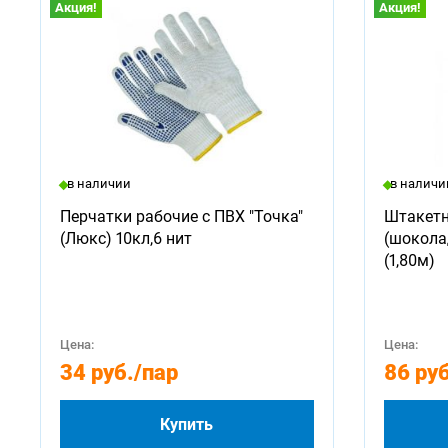
Акция!
Акция!
в наличии
в наличи
Перчатки рабочие с ПВХ "Точка"
Штакетн
(Люкс) 10кл,6 нит
(шокола
(1,80м)
Цена:
Цена:
34 руб.
/пар
86 руб
Купить