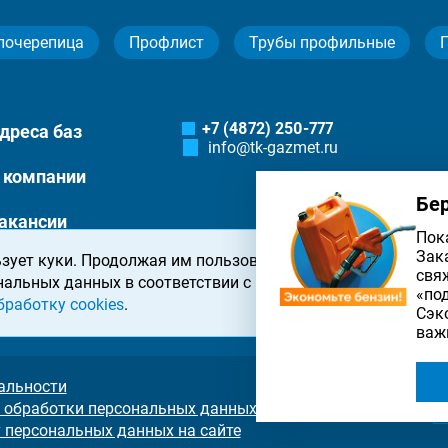
лочерепица
Профлист
Трубы профильные
+7 (4872) 250-777
дреса баз
info@tk-gazmet.ru
 компании
Бе
акансии
Пок
Зак
зует куки. Продолжая им пользоваться, вы соглашаетесь 
онтакты
свя
нальных данных в соответствии с
политикой конфиденциа
«по
бработку cookies
.
Сэк
важ
альности
 обработки персональных данных на сайте
у персональных данных на сайте