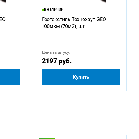
в наличии
2250
GEO
Геотекстиль Технохаут GEO
100мкм (70м2), шт
4250
500
Цена за штуку:
2197 руб.
Купить