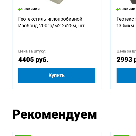
Доступ
в наличии
в наличи
750
Геотекстиль иглопробивной
Геотекс
Изобонд 200гр/м2 2х25м, шт
130мкм 
2500
4500
Цена за штуку:
Цена за шт
4405 руб.
2993 
Купить
Рекомендуем