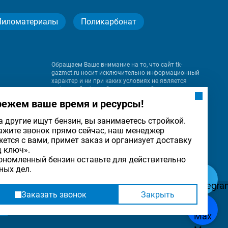
Пиломатериалы
Поликарбонат
Обращаем Ваше внимание на то, что сайт tk-
gazmet.ru носит исключительно информационный
характер и ни при каких условиях не является
публичной офертой, определяемой положениями
Статьи 437 (2) Гражданского кодекса Российской
режем ваше время и ресурсы!
Федерации.
а другие ищут бензин, вы занимаетесь стройкой.
ажите звонок прямо сейчас, наш менеджер
на
жется с вами, примет заказ и организует доставку
льности
ОК
д ключ».
ономленный бензин оставьте для действительно
ных дел.
Заказать звонок
Закрыть
Разработка
и
продвижение сайта
— «Имиджмарк»