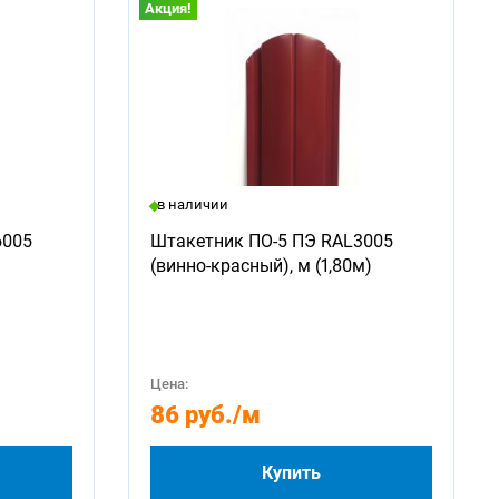
Акция!
в наличии
6005
Штакетник ПО-5 ПЭ RAL3005
(винно-красный), м (1,80м)
Цена:
86 руб.
/м
Купить