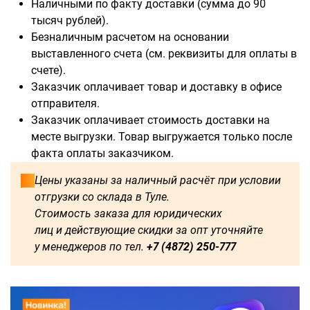
Наличными по факту доставки (сумма до 90
тысяч рублей).
Безналичным расчетом на основании
выставленного счета (см. реквизиты для оплаты в
счете).
Доступны для заказа:
Заказчик оплачивает товар и доставку в офисе
отправителя.
750
1250
1500
1600
Заказчик оплачивает стоимость доставки на
месте выгрузки. Товар выгружается только после
1750
1800
2000
2250
факта оплаты заказчиком.
2500
2750
3000
3250
Цены указаны за наличный расчёт при условии
отгрузки со склада в Туле.
3500
3750
4000
4250
Стоимость заказа для юридических
лиц и действующие скидки за опт уточняйте
4500
4750
5000
5250
у менеджеров по тел.
+7 (4872) 250-777
5500
5750
6000
500