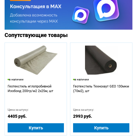
Сопутствующие товары
в наличии
в наличии
Геотекстиль иглопробивной
Геотекстиль Технохаут GEO 130мкм
Изобонд 200гр/м2 2х25м, шт
(70м2), шт
Цена за штуку:
Цена за штуку:
4405 руб.
2993 руб.
Купить
Купить