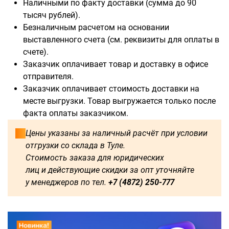
Наличными по факту доставки (сумма до 90
тысяч рублей).
Безналичным расчетом на основании
выставленного счета (см. реквизиты для оплаты в
Доступны для заказа:
счете).
Заказчик оплачивает товар и доставку в офисе
750
1250
1500
1600
отправителя.
Заказчик оплачивает стоимость доставки на
1750
1800
2000
2250
месте выгрузки. Товар выгружается только после
факта оплаты заказчиком.
2500
2750
3000
3250
Цены указаны за наличный расчёт при условии
отгрузки со склада в Туле.
3500
3750
4000
4250
Стоимость заказа для юридических
лиц и действующие скидки за опт уточняйте
4500
4750
5000
5250
у менеджеров по тел.
+7 (4872) 250-777
5500
5750
6000
500