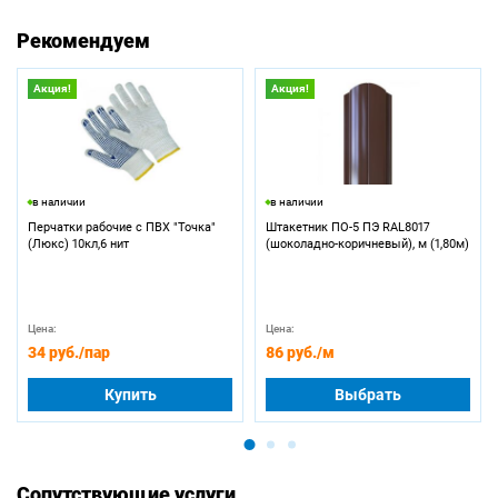
Рекомендуем
Акция!
Акция!
в наличии
в наличии
Перчатки рабочие с ПВХ "Точка"
Штакетник ПО-5 ПЭ RAL8017
(Люкс) 10кл,6 нит
(шоколадно-коричневый), м (1,80м)
Цена:
Цена:
34 руб.
/пар
86 руб.
/м
Купить
Выбрать
Сопутствующие услуги